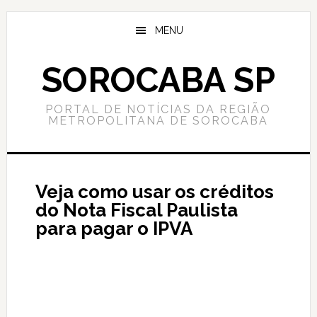
Skip
Skip
to
to
MENU
content
primary
sidebar
SOROCABA SP
PORTAL DE NOTÍCIAS DA REGIÃO
METROPOLITANA DE SOROCABA
Veja como usar os créditos
do Nota Fiscal Paulista
para pagar o IPVA