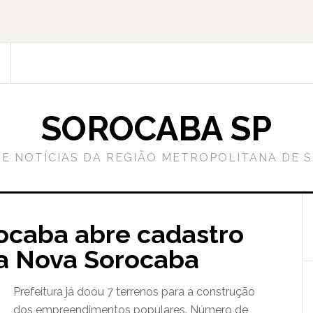
SOROCABA SP
DE NOTÍCIAS DA REGIÃO METROPOLITANA DE 
rocaba abre cadastro
a Nova Sorocaba
Prefeitura já doou 7 terrenos para a construção
dos empreendimentos populares. Número de