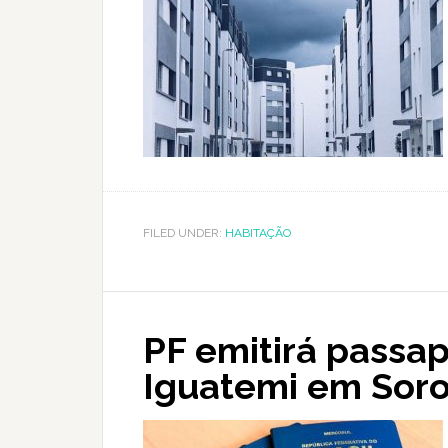
FILED UNDER:
HABITAÇÃO
PF emitirá passa
Iguatemi em Sor