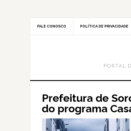
Skip
Skip
to
to
content
primary
sidebar
FALE CONOSCO
POLÍTICA DE PRIVACIDADE
PORTAL 
Prefeitura de So
do programa Cas