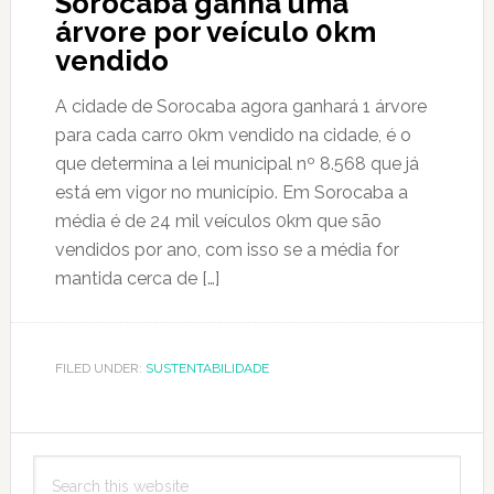
Sorocaba ganha uma
árvore por veículo 0km
vendido
A cidade de Sorocaba agora ganhará 1 árvore
para cada carro 0km vendido na cidade, é o
que determina a lei municipal nº 8.568 que já
está em vigor no município. Em Sorocaba a
média é de 24 mil veículos 0km que são
vendidos por ano, com isso se a média for
mantida cerca de […]
FILED UNDER:
SUSTENTABILIDADE
Primary
Search
Sidebar