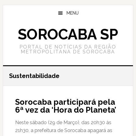
Skip
Skip
to
to
MENU
content
primary
sidebar
SOROCABA SP
PORTAL DE NOTÍCIAS DA REGIÃO
METROPOLITANA DE SOROCABA
Sustentabilidade
Sorocaba participará pela
6ª vez da ‘Hora do Planeta’
Neste sábado (29 de Março), das 20h30 às
21h30, a prefeitura de Sorocaba apagará as