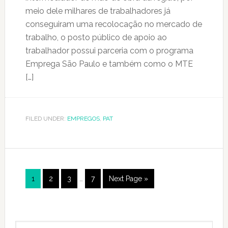
meio dele milhares de trabalhadores já
conseguiram uma recolocação no mercado de
trabalho, o posto público de apoio ao
trabalhador possui parceria com o programa
Emprega São Paulo e também como o MTE
[…]
FILED UNDER:
EMPREGOS
,
PAT
Page
1
Page
2
Page
3
…
Page
7
Next Page »
Primary
Search