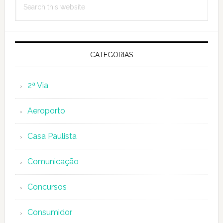
Sidebar
this
website
CATEGORIAS
2ª Via
Aeroporto
Casa Paulista
Comunicação
Concursos
Consumidor