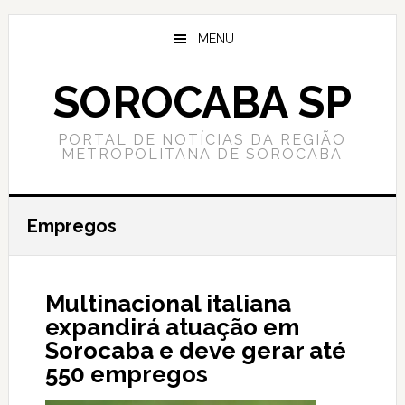
Skip
Skip
to
to
MENU
content
primary
sidebar
SOROCABA SP
PORTAL DE NOTÍCIAS DA REGIÃO
METROPOLITANA DE SOROCABA
Empregos
Multinacional italiana
expandirá atuação em
Sorocaba e deve gerar até
550 empregos