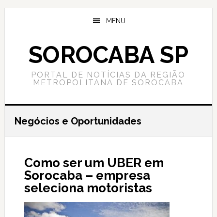
Skip
Skip
to
to
MENU
content
primary
sidebar
SOROCABA SP
PORTAL DE NOTÍCIAS DA REGIÃO
METROPOLITANA DE SOROCABA
Negócios e Oportunidades
Como ser um UBER em
Sorocaba – empresa
seleciona motoristas