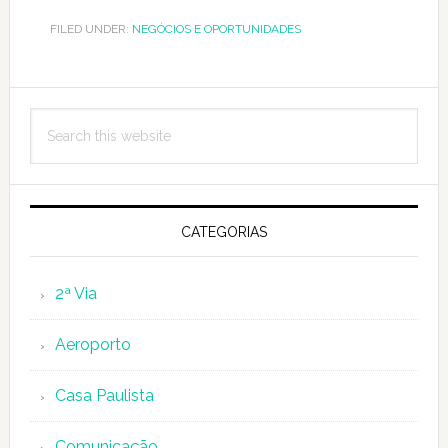
FILED UNDER:
NEGÓCIOS E OPORTUNIDADES
Primary
Search
Sidebar
this
website
CATEGORIAS
2ª Via
Aeroporto
Casa Paulista
Comunicação