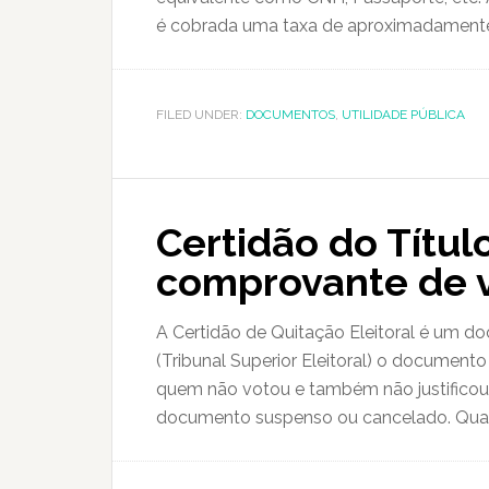
é cobrada uma taxa de aproximadamente
FILED UNDER:
DOCUMENTOS
,
UTILIDADE PÚBLICA
Certidão do Título
comprovante de 
A Certidão de Quitação Eleitoral é um 
(Tribunal Superior Eleitoral) o documento
quem não votou e também não justificou n
documento suspenso ou cancelado. Quando