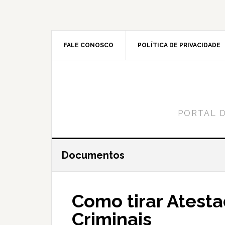
Skip
Skip
to
to
content
primary
sidebar
FALE CONOSCO
POLÍTICA DE PRIVACIDADE
PORTAL 
Documentos
Como tirar Atest
Criminais