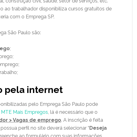
, construção civil, saúde, setor de serviços, etc.
ao trabalhador disponibiliza cursos gratuitos de
rceria com o Emprega SP.
ga São Paulo são:
rego
;
prego;
 emprego;
rabalho;
o pela internet
ponibilizadas pelo Emprega São Paulo pode
o
MTE Mais Empregos
, lá é necessário que o
dor > Vagas de emprego
. A inscrição é feita
possua perfil no site deverá selecionar “
Deseja
 preenche ao formulário com suas informações.