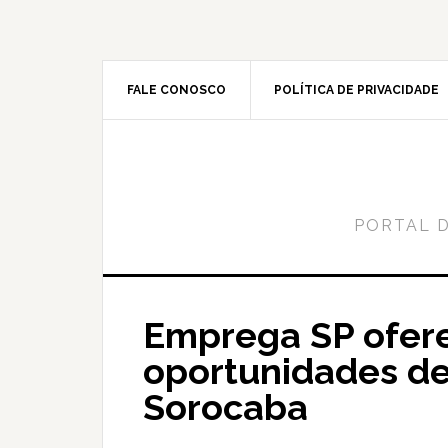
Skip
Skip
to
to
content
primary
sidebar
FALE CONOSCO
POLÍTICA DE PRIVACIDADE
PORTAL 
Emprega SP ofer
oportunidades d
Sorocaba